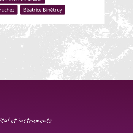
Bruchez
Béatrice Binétruy
gétal et instruments