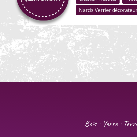
Narcis Verrier décorateu
Bois · Verre · Terr