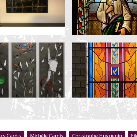
rry Cardis
Michèle Cardis
Christophe Huguenin
Ei