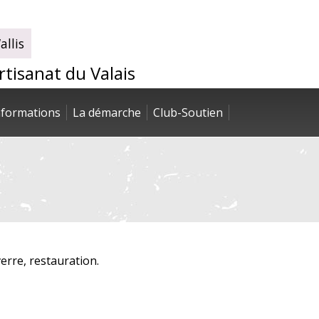
llis
artisanat du Valais
nformations
La démarche
Club-Soutien
verre, restauration.