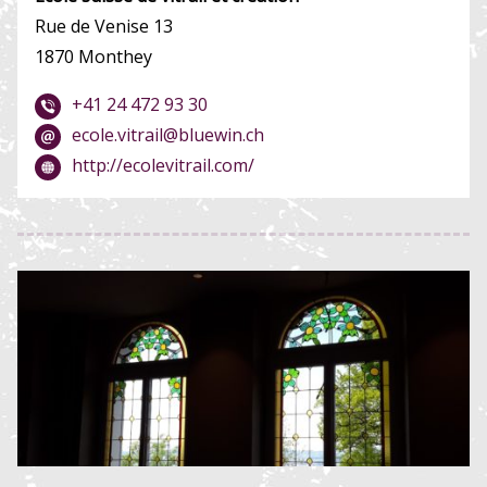
Rue de Venise 13
1870 Monthey
+41 24 472 93 30
ecole.vitrail@bluewin.ch
http://ecolevitrail.com/