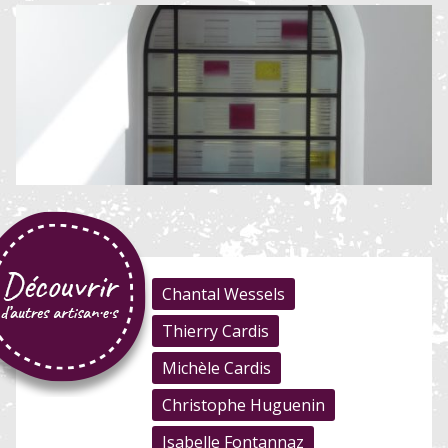
Chantal Wessels
Thierry Cardis
Michèle Cardis
Christophe Huguenin
Isabelle Fontannaz