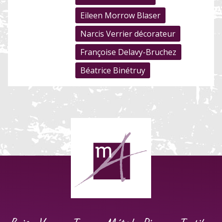
Eileen Morrow Blaser
Narcis Verrier décorateur
Françoise Delavy-Bruchez
Béatrice Binétruy