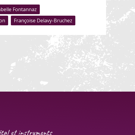
abelle Fontannaz
ion
Françoise Delavy-Bruchez
gétal et instruments