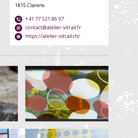
1815 Clarens
+41 77 521 86 97
contact@atelier-vitrail.fr
https://atelier-vitrail.ch/