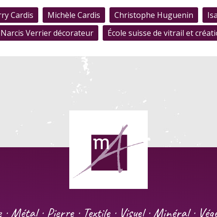
rry Cardis
Michèle Cardis
Christophe Huguenin
Is
Narcis Verrier décorateur
École suisse de vitrail et créat
e · Métal · Pierre · Textile · Visuel · Minéral · Vé