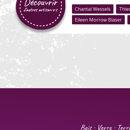
Chantal Wessels
Thie
Eileen Morrow Blaser
Bois · Verre · Terr