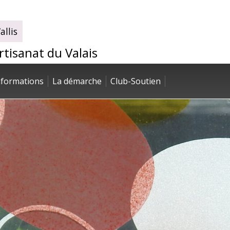
llis
artisanat du Valais
nformations
La démarche
Club-Soutien