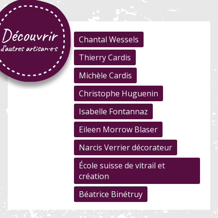
Chantal Wessels
Thierry Cardis
Michèle Cardis
Christophe Huguenin
Isabelle Fontannaz
Eileen Morrow Blaser
Narcis Verrier décorateur
École suisse de vitrail et
création
Béatrice Binétruy