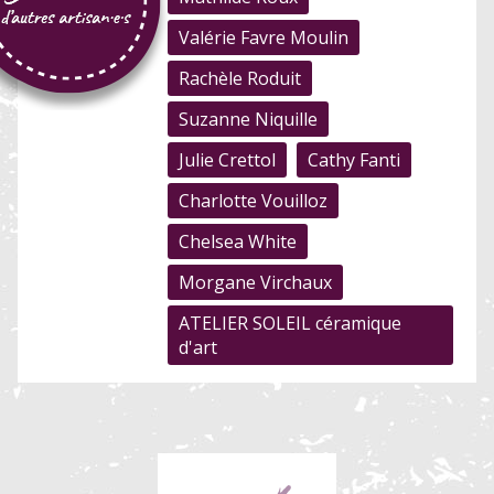
Valérie Favre Moulin
Rachèle Roduit
Suzanne Niquille
Julie Crettol
Cathy Fanti
Charlotte Vouilloz
Chelsea White
Morgane Virchaux
ATELIER SOLEIL céramique
d'art