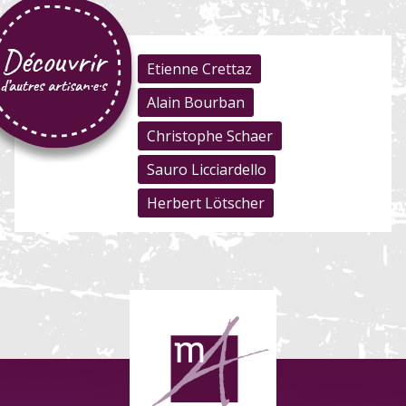
Etienne Crettaz
Alain Bourban
Christophe Schaer
Sauro Licciardello
Herbert Lötscher