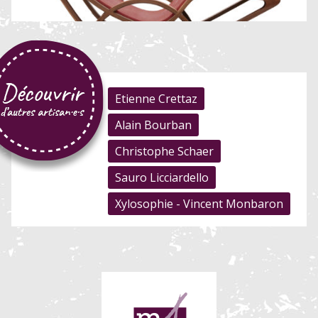
Etienne Crettaz
Alain Bourban
Christophe Schaer
Sauro Licciardello
Xylosophie - Vincent Monbaron