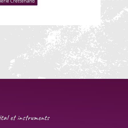
lérie Crettenand
gétal et instruments