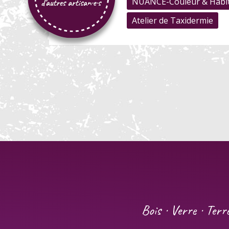
NUANCE-Couleur & Habi
Atelier de Taxidermie
Bois · Verre · Terr