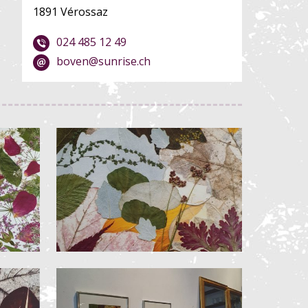
1891 Vérossaz
024 485 12 49
boven@sunrise.ch