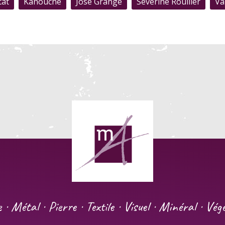
tat
Kanouche
José Grange
Séverine Rouiller
Va
e · Métal · Pierre · Textile · Visuel · Minéral · Vé