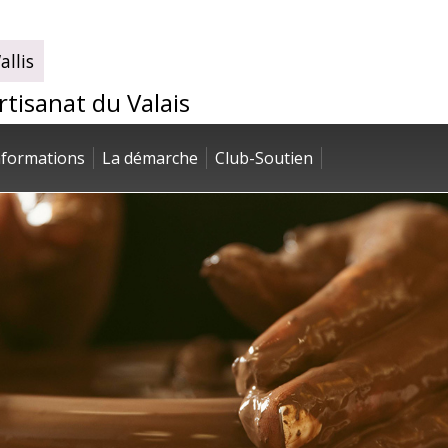
llis
artisanat du Valais
nformations
La démarche
Club-Soutien