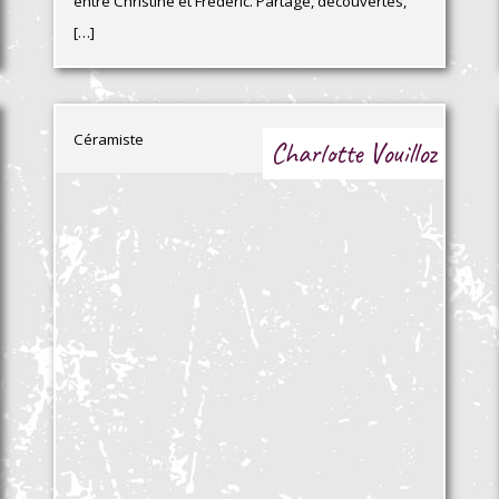
entre Christine et Frédéric. Partage, découvertes,
[…]
Céramiste
Charlotte Vouilloz